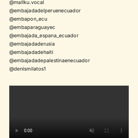
@mallku.vocal
@embajadadelperuenecuador
@embapon_ecu
@embaparaguayec
@embajada_espana_ecuador
@embajadaderusia
@embajadadehaiti
@embajadadepalestinaenecuador
@denismilatos1