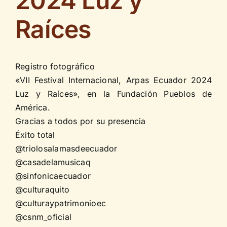
2024 Luz y
Raíces
Registro fotográfico
«VII Festival Internacional, Arpas Ecuador 2024
Luz y Raíces», en la Fundación Pueblos de
América.
Gracias a todos por su presencia
Éxito total
@triolosalamasdeecuador
@casadelamusicaq
@sinfonicaecuador
@culturaquito
@culturaypatrimonioec
@csnm_oficial