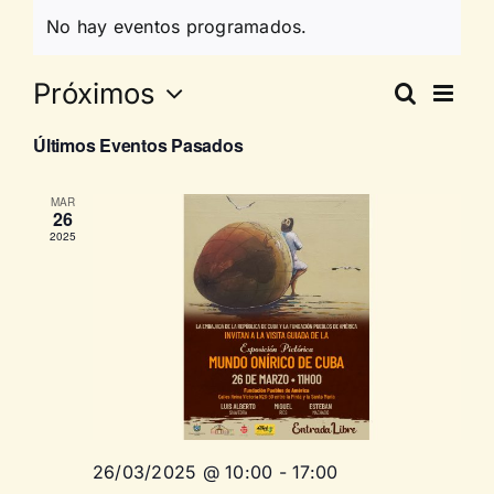
Contáctenos
No hay eventos programados.
Na
Próximos
Buscar
Nav
Lista
Selecciona
de
Últimos Eventos Pasados
la
de
fecha.
vi
MAR
26
bús
de
2025
Ev
y
vist
de
26/03/2025 @ 10:00
-
17:00