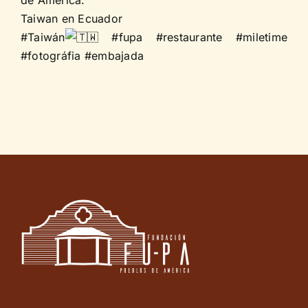
Taiwan en Ecuador
#Taiwán
#fupa
#restaurante
#miletime
#fotográfia
#embajada